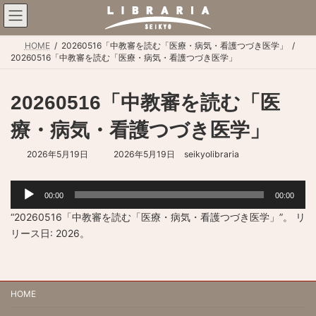
コ
ナ
ン
ビ
テ
ゲ
ン
ー
HOME
20260516「中教審を読む「医療・病気・看護つづき医学」
20260516「中教審を読む「医療・病気・看護つづき医学」
ツ
シ
へ
ョ
ス
ン
20260516「中教審を読む「医
キ
に
ッ
移
療・病気・看護つづき医学」
プ
動
最
2026年5月19日
2026年5月19日
seikyolibraria
終
更
音
新
00:00
00:00
声
日
プ
時
“20260516「中教審を読む「医療・病気・看護つづき医学」”。 リ
レ
:
リース日: 2026。
ー
ヤ
ー
HOME